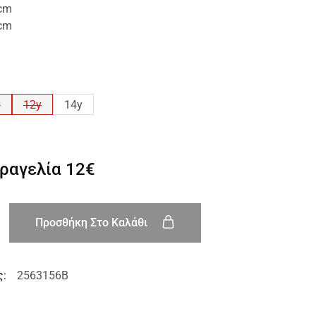
2cm
4cm
y
12y
14y
αραγελία
12€
Προσθήκη Στο Καλάθι
ς:
2563156B