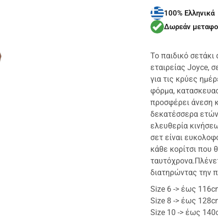
100% Ελληνικά
Δωρεάν μεταφο
Το παιδικό σετάκι 
εταιρείας Joyce, σ
για τις κρύες ημέ
φόρμα, κατασκευα
προσφέρει άνεση κ
δεκατέσσερα ετών 
ελευθερία κινήσεω
σετ είναι ευκολοφό
κάθε κορίτσι που θ
ταυτόχρονα.Πλένετ
διατηρώντας την π
Size 6 -> έως 116
Size 8 -> έως 128
Size 10 -> έως 14