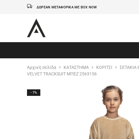
ΔΩΡΕΑΝ ΜΕΤΑΦΟΡΙΚΑ ΜΕ BOX NOW
AxidWear
Παιδικά
,
Γυναικεία
,
Ανδρικά
Axidwear
Αρχική σελίδα
ΚΑΤΑΣΤΗΜΑ
ΚΟΡΙΤΣΙ
ΣΕΤΑΚΙΑ 
VELVET TRACKSUIT ΜΠΕΖ 2563156
- 7%