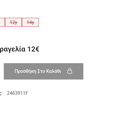
y
12y
14y
αραγελία
12€
Προσθήκη Στο Καλάθι
ς:
2463911F