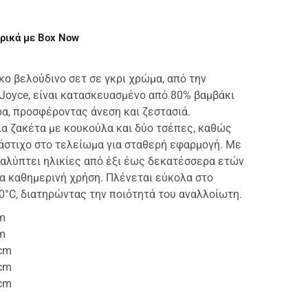
ρικά με Box Now
κο βελούδινο σετ σε γκρι χρώμα, από την
 Joyce, είναι κατασκευασμένο από 80% βαμβάκι
α, προσφέροντας άνεση και ζεστασιά.
ια ζακέτα με κουκούλα και δύο τσέπες, καθώς
λάστιχο στο τελείωμα για σταθερή εφαρμογή. Με
καλύπτει ηλικίες από έξι έως δεκατέσσερα ετών
για καθημερινή χρήση. Πλένεται εύκολα στο
0°C, διατηρώντας την ποιότητά του αναλλοίωτη.
cm
cm
0cm
2cm
4cm