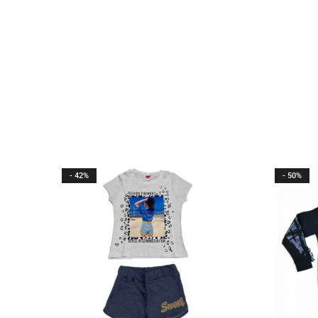
- 42%
- 50%