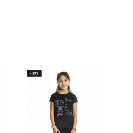
- 29%
- 50%