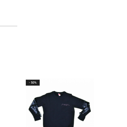
- 50%
- 76%