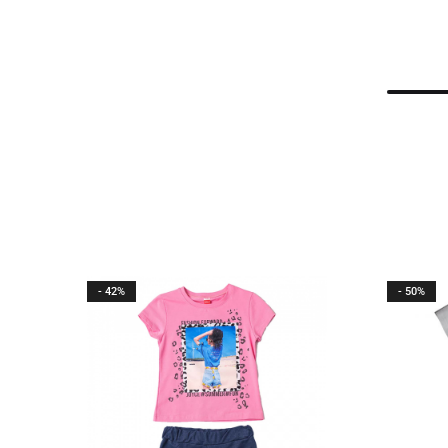
- 42%
- 50%