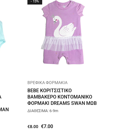
- 13%
- 13%
ΒΡΕΦΙΚΑ ΦΟΡΜΑΚΙΑ
ΒΡΕΦΙΚ
BEBE ΚΟΡΙΤΣΙΣΤΙΚΟ
BEBE Κ
Α
ΒΑΜΒΑΚΕΡΟ KONTOMANIKΟ
ΒΑΜΒΑ
ΦΟΡΜΑΚΙ DREAMS SWAN ΜΩΒ
ΦΟΡΜΑ
ΑΜΑΝ
212013
212013
ΔΙΑΘΕΣΙΜΑ: 6-9m
ΔΙΑΘΕΣΙΜ
€
7.00
€
€
8.00
€
8.00