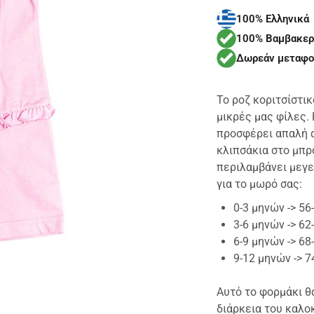
100% Ελληνικά
100% Βαμβακερ
Δωρεάν μεταφο
Το ροζ κοριτσίστικ
μικρές μας φίλες.
προσφέρει απαλή α
κλιπσάκια στο μπρ
περιλαμβάνει μεγε
για το μωρό σας:
0-3 μηνών -> 5
3-6 μηνών -> 6
6-9 μηνών -> 6
9-12 μηνών -> 
Αυτό το φορμάκι θ
διάρκεια του καλοκ