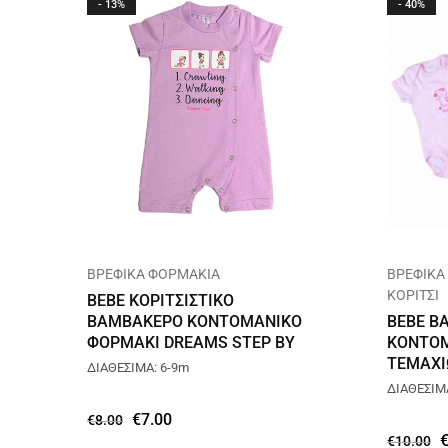
- 13%
- 40%
ΒΡΕΦΙΚΑ ΦΟΡΜΑΚΙΑ
ΒΡΕΦΙΚΑ
ΚΟΡΙΤΣΙ
BEBE ΚΟΡΙΤΣΙΣΤΙΚΟ
ΒΑΜΒΑΚΕΡΟ KONTOMANIKΟ
BEBE Β
ΦΟΡΜΑΚΙ DREAMS STEP BY
ΚΟΝΤΟΜ
STEP ΜΩΒ 212015
ΤΕΜΑΧΙ
ΔΙΑΘΕΣΙΜΑ: 6-9m
15150
ΔΙΑΘΕΣΙΜ
€
7.00
€
8.00
€
10.00