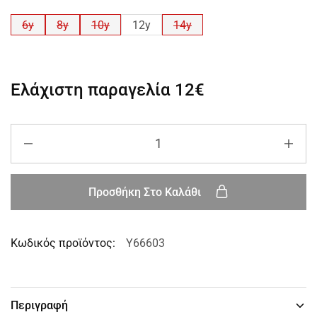
6y
8y
10y
12y
14y
Ελάχιστη παραγελία
12€
Προσθήκη Στο Καλάθι
Κωδικός προϊόντος:
Y66603
Περιγραφή